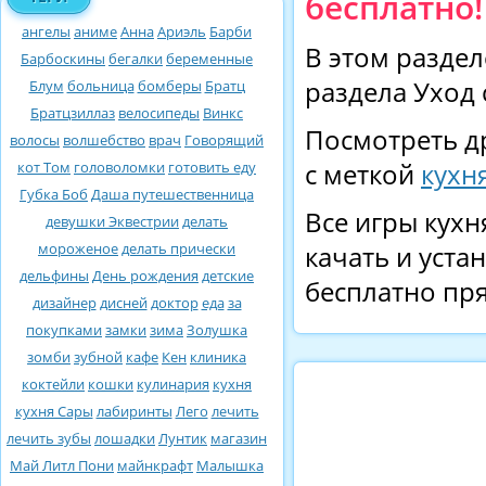
бесплатно!
ангелы
аниме
Анна
Ариэль
Барби
В этом раздел
Барбоскины
бегалки
беременные
раздела Уход 
Блум
больница
бомберы
Братц
Братцзиллаз
велосипеды
Винкс
Посмотреть д
волосы
волшебство
врач
Говорящий
кот Том
головоломки
готовить еду
с меткой
кухн
Губка Боб
Даша путешественница
Все игры кухн
девушки Эквестрии
делать
мороженое
делать прически
качать и уста
дельфины
День рождения
детские
бесплатно пря
дизайнер
дисней
доктор
еда
за
покупками
замки
зима
Золушка
зомби
зубной
кафе
Кен
клиника
коктейли
кошки
кулинария
кухня
кухня Сары
лабиринты
Лего
лечить
лечить зубы
лошадки
Лунтик
магазин
Май Литл Пони
майнкрафт
Малышка