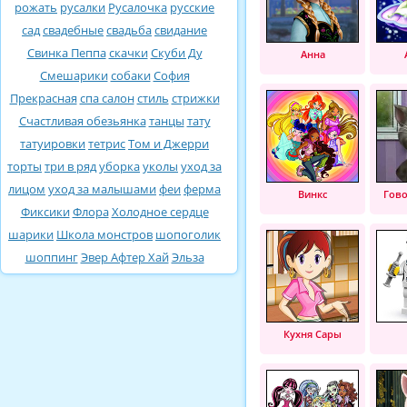
рожать
русалки
Русалочка
русские
сад
свадебные
свадьба
свидание
Свинка Пеппа
скачки
Скуби Ду
Анна
Смешарики
собаки
София
Прекрасная
спа салон
стиль
стрижки
Счастливая обезьянка
танцы
тату
татуировки
тетрис
Том и Джерри
торты
три в ряд
уборка
уколы
уход за
лицом
уход за малышами
феи
ферма
Винкс
Гов
Фиксики
Флора
Холодное сердце
шарики
Школа монстров
шопоголик
шоппинг
Эвер Афтер Хай
Эльза
Кухня Сары