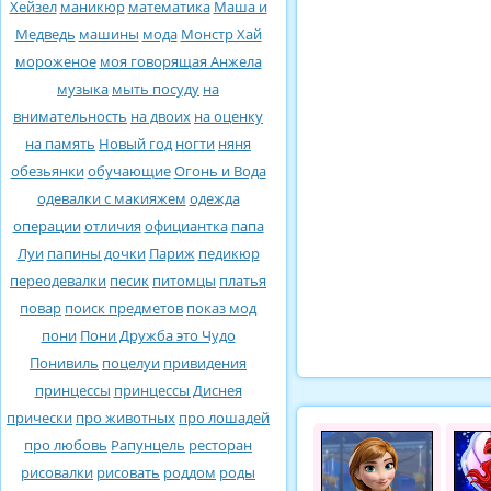
Хейзел
маникюр
математика
Маша и
Медведь
машины
мода
Монстр Хай
мороженое
моя говорящая Анжела
музыка
мыть посуду
на
внимательность
на двоих
на оценку
на память
Новый год
ногти
няня
обезьянки
обучающие
Огонь и Вода
одевалки с макияжем
одежда
операции
отличия
официантка
папа
Луи
папины дочки
Париж
педикюр
переодевалки
песик
питомцы
платья
повар
поиск предметов
показ мод
пони
Пони Дружба это Чудо
Понивиль
поцелуи
привидения
принцессы
принцессы Диснея
прически
про животных
про лошадей
про любовь
Рапунцель
ресторан
рисовалки
рисовать
роддом
роды