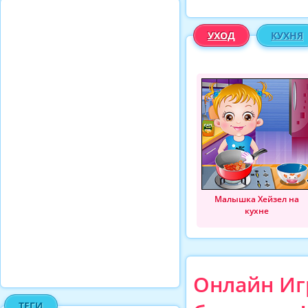
УХОД
КУХНЯ
Малышка Хейзел на
кухне
Онлайн Игр
ТЕГИ