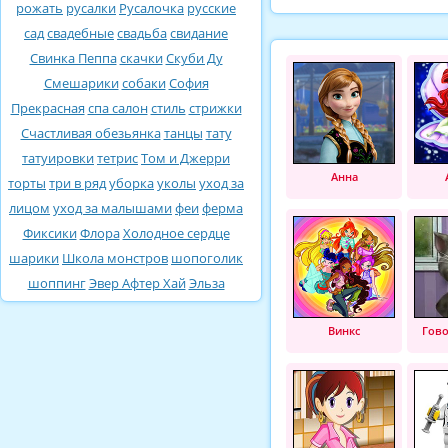
рожать
русалки
Русалочка
русские
сад
свадебные
свадьба
свидание
Свинка Пеппа
скачки
Скуби Ду
Смешарики
собаки
София
Прекрасная
спа салон
стиль
стрижки
Счастливая обезьянка
танцы
тату
татуировки
тетрис
Том и Джерри
Анна
торты
три в ряд
уборка
уколы
уход за
лицом
уход за малышами
феи
ферма
Фиксики
Флора
Холодное сердце
шарики
Школа монстров
шопоголик
шоппинг
Эвер Афтер Хай
Эльза
Винкс
Гов