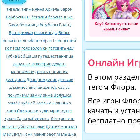
ангелы
аниме
Анна
Ариэль
Барби
Барбоскины
бегалки
беременные
Клуб Винкс пусть ваши
Блум
больница
бомберы
Братц
крылья сияют
Братцзиллаз
велосипеды
Винкс
волосы
волшебство
врач
Говорящий
кот Том
головоломки
готовить еду
Губка Боб
Даша путешественница
Онлайн Игр
девушки Эквестрии
делать
мороженое
делать прически
В этом раздел
дельфины
День рождения
детские
тегом Флора.
дизайнер
дисней
доктор
еда
за
покупками
замки
зима
Золушка
Все игры Фло
зомби
зубной
кафе
Кен
клиника
качать и уста
коктейли
кошки
кулинария
кухня
кухня Сары
лабиринты
Лего
лечить
бесплатно пря
лечить зубы
лошадки
Лунтик
магазин
Май Литл Пони
майнкрафт
Малышка