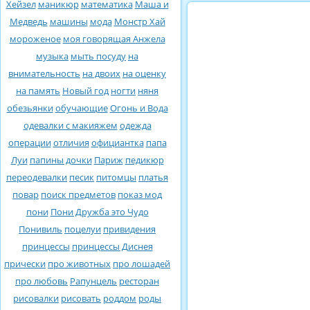
Хейзел
маникюр
математика
Маша и
Медведь
машины
мода
Монстр Хай
мороженое
моя говорящая Анжела
музыка
мыть посуду
на
внимательность
на двоих
на оценку
на память
Новый год
ногти
няня
обезьянки
обучающие
Огонь и Вода
одевалки с макияжем
одежда
операции
отличия
официантка
папа
Луи
папины дочки
Париж
педикюр
переодевалки
песик
питомцы
платья
повар
поиск предметов
показ мод
пони
Пони Дружба это Чудо
Понивиль
поцелуи
привидения
принцессы
принцессы Диснея
прически
про животных
про лошадей
про любовь
Рапунцель
ресторан
рисовалки
рисовать
роддом
роды