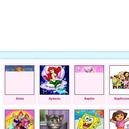
Анна
Ариэль
Барби
Барбоск