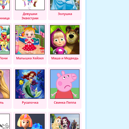
Девушки
Золушка
нница
Эквестрии
Пони
Малышка Хейзел
Маша и Медведь
ль
Русалочка
Свинка Пеппа