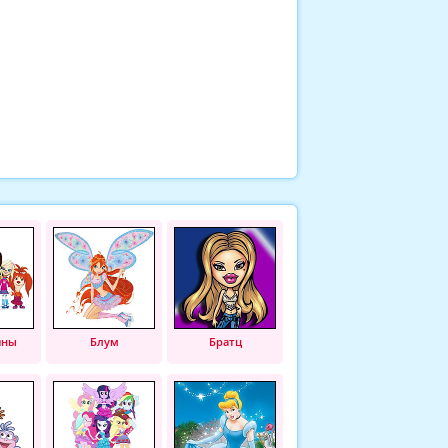
ины
Блум
Братц