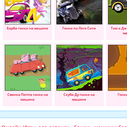
Барби гонки на машине
Гонки по Лего Сити
Том и Дж
м
Свинка Пеппа гонки на
Скуби Ду гонки на
Гонк
машине
машине