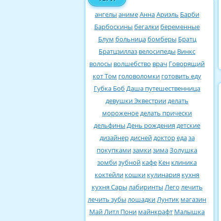
ангелы
аниме
Анна
Ариэль
Барби
Барбоскины
бегалки
беременные
Блум
больница
бомберы
Братц
Братцзиллаз
велосипеды
Винкс
волосы
волшебство
врач
Говорящий
кот Том
головоломки
готовить еду
Губка Боб
Даша путешественница
девушки Эквестрии
делать
мороженое
делать прически
дельфины
День рождения
детские
дизайнер
дисней
доктор
еда
за
покупками
замки
зима
Золушка
зомби
зубной
кафе
Кен
клиника
коктейли
кошки
кулинария
кухня
кухня Сары
лабиринты
Лего
лечить
лечить зубы
лошадки
Лунтик
магазин
Май Литл Пони
майнкрафт
Малышка