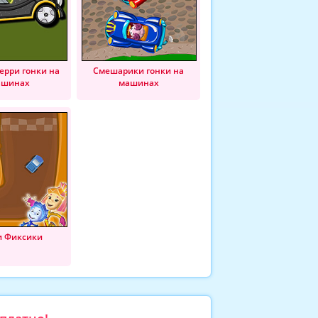
ерри гонки на
Смешарики гонки на
ашинах
машинах
и Фиксики