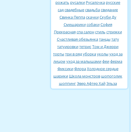
рожать
русалки
Русалочка
русские
сад
свадебные
свадьба
свидание
Свинка Пеппа
скачки
Скуби Ду
Смешарики
собаки
София
Прекрасная
спа салон
стиль
стрижки
Счастливая обезьянка
танцы
тату
татуировки
тетрис
Том и Джерри
торты
три в ряд
уборка
уколы
уход за
лицом
уход за малышами
феи
ферма
Фиксики
Флора
Холодное сердце
шарики
Школа монстров
шопоголик
шоппинг
Эвер Афтер Хай
Эльза