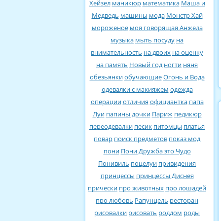
Хейзел
маникюр
математика
Маша и
Медведь
машины
мода
Монстр Хай
мороженое
моя говорящая Анжела
музыка
мыть посуду
на
внимательность
на двоих
на оценку
на память
Новый год
ногти
няня
обезьянки
обучающие
Огонь и Вода
одевалки с макияжем
одежда
операции
отличия
официантка
папа
Луи
папины дочки
Париж
педикюр
переодевалки
песик
питомцы
платья
повар
поиск предметов
показ мод
пони
Пони Дружба это Чудо
Понивиль
поцелуи
привидения
принцессы
принцессы Диснея
прически
про животных
про лошадей
про любовь
Рапунцель
ресторан
рисовалки
рисовать
роддом
роды